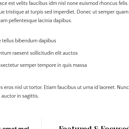
usce est velits faucibus idm nisl none euismod rhoncus felis.
ue tristique at turpis sed imperdiet. Donec ut semper quam 
 quam pellentesque lacinia dapibus.
e tellus bibendum dapibus
m raesent sollicitudin elit auctos
nsectetur semper tempore in quis massa
us eros nisl ut tortor. Etiam faucibus ut urna id laoreet. N
ctor in sagittis.
Featured & Focuse