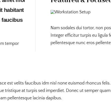
it amet mol
t habitant
s faucibus
Nam sodales dui tortor, non pos
Integer efficitur turpis eu ligul
pellentesque nunc eros pellente
iam tempor
usce est velits faucibus idm nisl none euismod rhoncus felis.
ue tristique at turpis sed imperdiet. Donec ut semper quam 
 quam pellentesque lacinia dapibus.