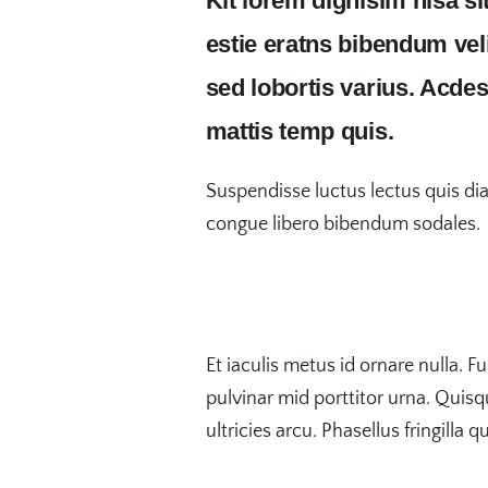
Kit lorem dignisim nisa s
estie eratns bibendum veli
sed lobortis varius. Acde
mattis temp quis.
Suspendisse luctus lectus quis d
congue libero bibendum sodales.
Et iaculis metus id ornare nulla. F
pulvinar mid porttitor urna. Quisq
ultricies arcu. Phasellus fringilla