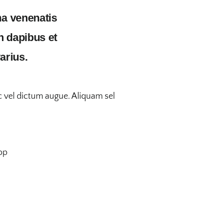
ma venenatis
n dapibus et
arius.
nc vel dictum augue. Aliquam sel