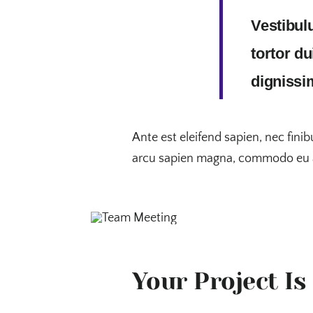
Vestibul
tortor d
dignissim
Ante est eleifend sapien, nec finib
arcu sapien magna, commodo eu au
Your Project Is