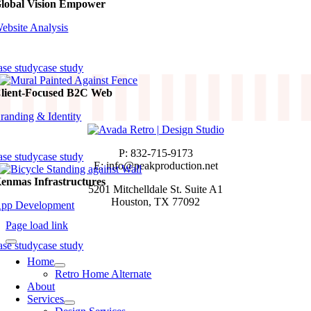
lobal Vision Empower
ebsite Analysis
ase study
case study
lient-Focused B2C Web
randing & Identity
P: 832-715-9173
ase study
case study
E: info@peakproduction.net
enmas Infrastructures
5201 Mitchelldale St. Suite A1
Houston, TX 77092
pp Development
Page load link
ase study
case study
Home
Retro Home Alternate
About
Services