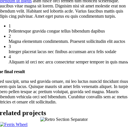
ibendum ut dignis
asim fusce orci fermen tum rhonced scelerisque.
aucibus vitae magna sit lorem. Dignisim nisi sit amet molestie erat non
ibendum velit. Habitant sed lobortis acde. Varius faucibus mattis quis
dipis cing pulvinar. Amet eget purus eu quis condimentum turpis.
1
Pellentesque gravida congue tellus bibendum dapibus
2
Magna elementum condimentum. Praesent sollicitudin elit auctos
3
Integer placerat lacus nec finibus accumsan arcu felis sodale
4
Aliquam id orci nec arcu consectetur semper tempore in quis mass
he final result
ed suscipit, urna sed gravida ornare, mi leo luctus nuncid tincidunt risu
orem quis lacus. Quisque mauris sit amet felis venenatis aliquet. In turpi
ibero pellen tesque ac pretium volutpat, gravida sed magna. Mauris
ibendum vehicula orci sed bibendum. Curabitur convallis sem ac metus
ltricies et ornare elit sollicitudin.
related projects