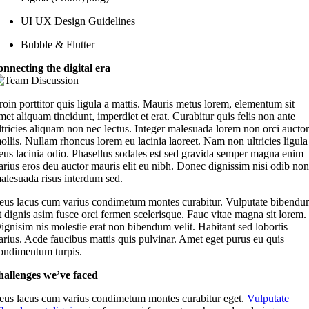
UI UX Design Guidelines
Bubble & Flutter
onnecting the digital era
roin porttitor quis ligula a mattis. Mauris metus lorem, elementum sit
met aliquam tincidunt, imperdiet et erat. Curabitur quis felis non ante
ltricies aliquam non nec lectus. Integer malesuada lorem non orci aucto
ollis. Nullam rhoncus lorem eu lacinia laoreet. Nam non ultricies ligula
eus lacinia odio. Phasellus sodales est sed gravida semper magna enim
arius eros deu auctor mauris elit eu nibh. Donec dignissim nisi odib no
alesuada risus interdum sed.
eus lacus cum varius condimetum montes curabitur. Vulputate bibend
t dignis asim fusce orci fermen scelerisque. Fauc vitae magna sit lorem.
ignisim nis molestie erat non bibendum velit. Habitant sed lobortis
arius. Acde faucibus mattis quis pulvinar. Amet eget purus eu quis
ondimentum turpis.
hallenges we’ve faced
eus lacus cum varius condimetum montes curabitur eget.
Vulputate