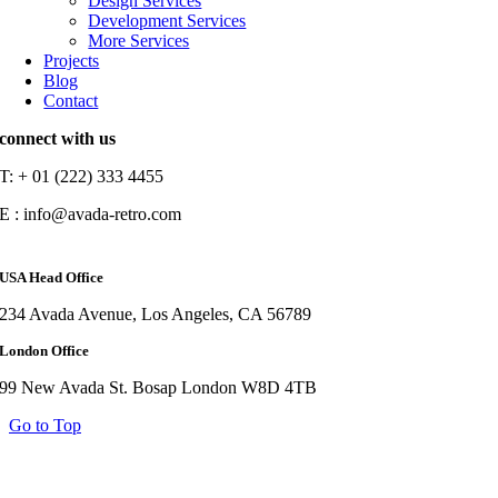
Design Services
Development Services
More Services
Projects
Blog
Contact
connect with us
T: + 01 (222) 333 4455
E : info@avada-retro.com
USA Head Office
234 Avada Avenue, Los Angeles, CA 56789
London Office
99 New Avada St. Bosap London W8D 4TB
Go to Top