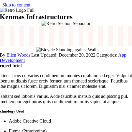
Skip to content
Kenmas Infrastructures
By
Ellen Woods
|
Last Updated: December 20, 2022
|
Categories:
App
Development
|
roject brief
t teus lacus cu varius condimentum montes curabitur sed eget. Vulputa
ibenu ut dignis fusce orciy fermen tum rhonced scelerisque. Faucibus
itae magna sit lorem. Dignissim nisi sit amet molestie erat.
abitant sed lobortis varius. Acde faucibus matislo quis adipiscing pul.
met tempor eget purus quis condimentum turpis sapien at aliquet.
echnology Used
Adobe Creative Cloud
Figma (Prototyping)